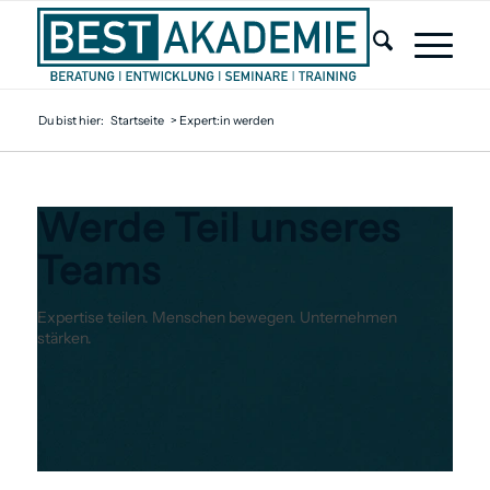
Du bist hier:
Startseite
>
Expert:in werden
Werde Teil unseres
Teams
Expertise teilen. Menschen bewegen. Unternehmen
stärken.