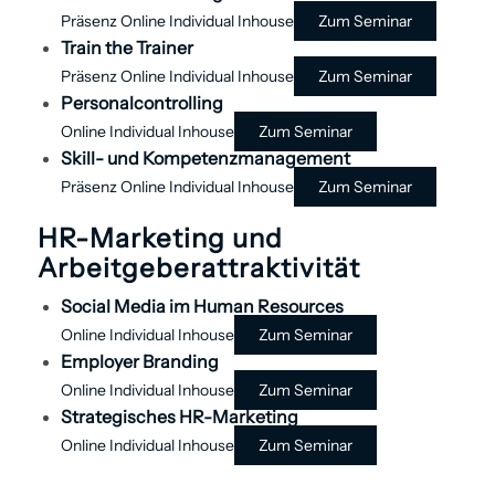
Präsenz
Online
Individual
Inhouse
Zum Seminar
Train the Trainer
Präsenz
Online
Individual
Inhouse
Zum Seminar
Personal­controlling
Online
Individual
Inhouse
Zum Seminar
Skill- und Kompetenz­management
Präsenz
Online
Individual
Inhouse
Zum Seminar
HR-Marketing und
Arbeitgeberattraktivität
Social Media im Human Resources
Online
Individual
Inhouse
Zum Seminar
Employer Branding
Online
Individual
Inhouse
Zum Seminar
Strategisches HR-Marketing
Online
Individual
Inhouse
Zum Seminar