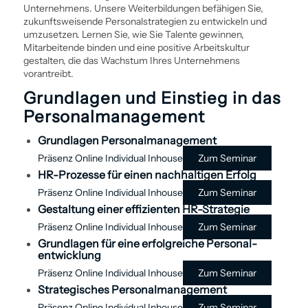
Unternehmens. Unsere Weiter­bildungen befähigen Sie,
zukunfts­weisende Personal­strategien zu entwickeln und
umzusetzen. Lernen Sie, wie Sie Talente gewinnen,
Mitarbeitende binden und eine positive Arbeitskultur
gestalten, die das Wachstum Ihres Unternehmens
vorantreibt.
Grundlagen und Einstieg in das
Personal­management
Grundlagen Personal­management
Präsenz
Online
Individual
Inhouse
Zum Seminar
HR-Prozesse für einen nachhaltigen Erfolg
Präsenz
Online
Individual
Inhouse
Zum Seminar
Gestaltung einer effizienten HR-Strategie
Präsenz
Online
Individual
Inhouse
Zum Seminar
Grundlagen für eine erfolgreiche Personal­
entwicklung
Präsenz
Online
Individual
Inhouse
Zum Seminar
Strategisches Personal­management
Präsenz
Online
Individual
Inhouse
Zum Seminar