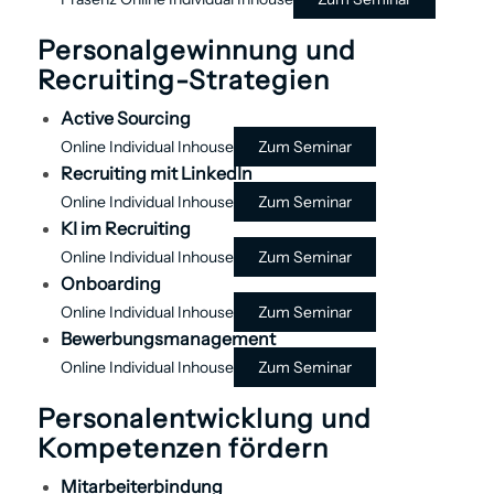
Personalgewinnung und
Recruiting-Strategien
Active Sourcing
Online
Individual
Inhouse
Zum Seminar
Recruiting mit LinkedIn
Online
Individual
Inhouse
Zum Seminar
KI im Recruiting
Online
Individual
Inhouse
Zum Seminar
Onboarding
Online
Individual
Inhouse
Zum Seminar
Bewerbungs­management
Online
Individual
Inhouse
Zum Seminar
Personal­entwicklung und
Kompetenzen fördern
Mitarbeiter­bindung