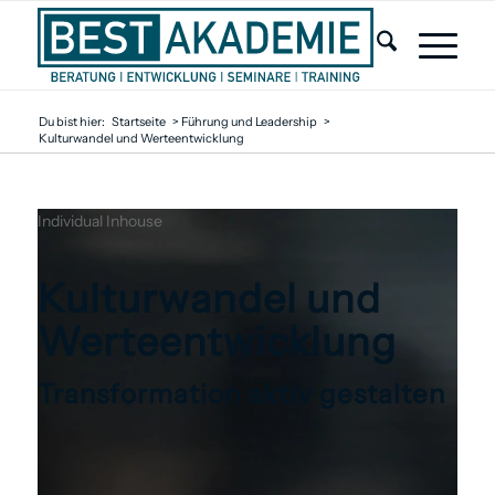
Du bist hier:
Startseite
>
Führung und Leadership
>
Kulturwandel und Werteentwicklung
Individual
Inhouse
Kulturwandel und
Werte­entwicklung
Transformation aktiv gestalten