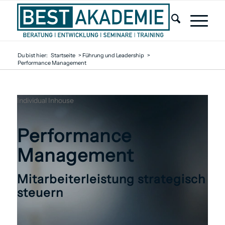
Du bist hier:
Startseite
>
Führung und Leadership
>
Performance Management
Individual
Inhouse
Performance
Management
Mitarbeiterleistung strategisch
steuern