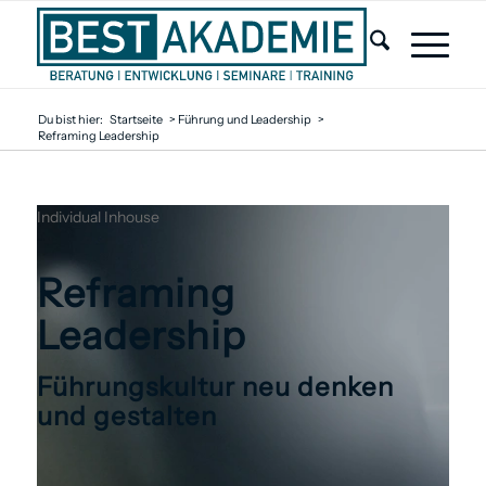
Du bist hier:
Startseite
>
Führung und Leadership
>
Reframing Leadership
Individual
Inhouse
Reframing
Leadership
Führungskultur neu denken
und gestalten