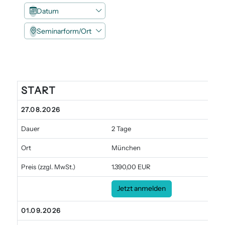
Datum
Seminarform/Ort
START
Angebote
27.08.2026
Dauer
2 Tage
Ort
München
Preis
(zzgl. MwSt.)
1.390,00 EUR
Jetzt anmelden
01.09.2026