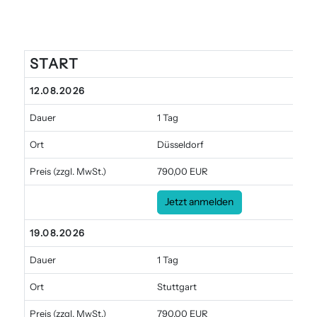
START
Angebote
12.08.2026
Dauer
1 Tag
Ort
Düsseldorf
Preis
(zzgl. MwSt.)
790,00 EUR
Jetzt anmelden
19.08.2026
Dauer
1 Tag
Ort
Stuttgart
Preis
(zzgl. MwSt.)
790,00 EUR