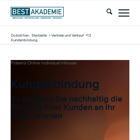
Du bist hier:
Startseite
>
Vertrieb und Verkauf
>
1
2
Kundenbindung
Präsenz
Online
Individual
Inhouse
Kunden­bindung
So steigern Sie nachhaltig die
Bindung Ihrer Kunden an Ihr
Unternehmen