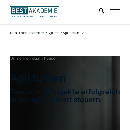
Du bist hier:
Startseite
>
Agilität
>
Agil führen
1
2
Online
Individual
Inhouse
Agil führen
Teams und Projekte erfolgreich
in der agilen Welt steuern