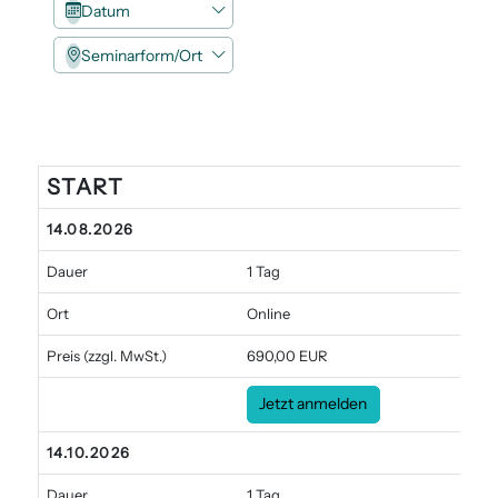
Datum
Seminarform/Ort
START
Angebote
14.08.2026
Dauer
1 Tag
Ort
Online
Preis
(zzgl. MwSt.)
690,00 EUR
Jetzt anmelden
14.10.2026
Dauer
1 Tag