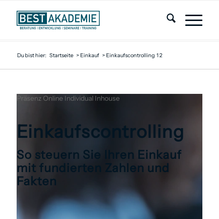
Du bist hier:
Startseite
>
Einkauf
>
Einkaufscontrolling
1
2
Präsenz
Online
Individual
Inhouse
Einkaufs­controlling
So steuern Sie Ihren Einkauf
mit fundierten Zahlen und
Fakten