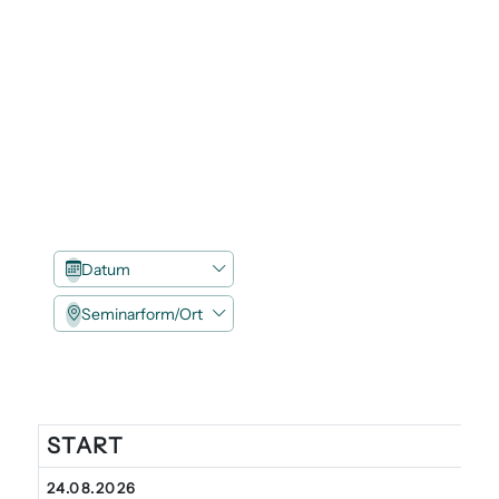
Datum
Seminarform/Ort
START
Angebote
24.08.2026