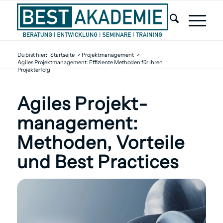
Du bist hier:
Startseite
>
Projektmanagement
>
Agiles Projektmanagement: Effiziente Methoden für Ihren
Projekterfolg
Agiles Projekt­
management:
Methoden, Vorteile
und Best Practices