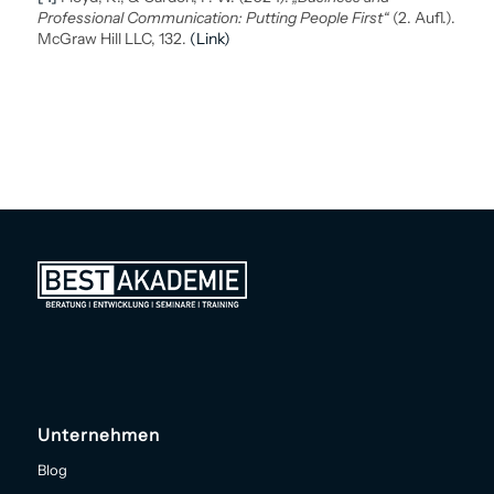
Professional Communication: Putting People First“
(2. Aufl.).
McGraw Hill LLC, 132.
(Link)
Unternehmen
Blog