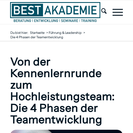
Du bist hier:
Startseite
>
Führung & Leadership
>
Die 4 Phasen der Teamentwicklung
Von der
Kennenlernrunde
zum
Hochleistungsteam:
Die 4 Phasen der
Team­entwicklung